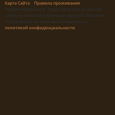
Карта Сайта
|
Правила проживания
Любая информация, представленная на данном
сайте, не является публичной офертой. Заполняя
любую форму на сайте вы соглашаетесь с
политикой конфиденциальности
Главная
Номера
«Стандартный» 2 места
«Улучшенный» 3 места
«Люкс» 3 места
«Люкс панорамный»
«Сруб»
«Сруб панорамный»
Правила проживания
Услуги
Трансфер