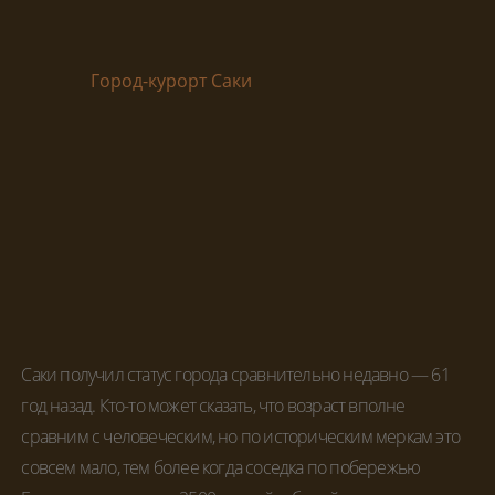
Город-курорт Саки
Главная
Город-курорт Саки
Саки получил статус города сравнительно недавно — 61
год назад. Кто-то может сказать, что возраст вполне
сравним с человеческим, но по историческим меркам это
совсем мало, тем более когда соседка по побережью